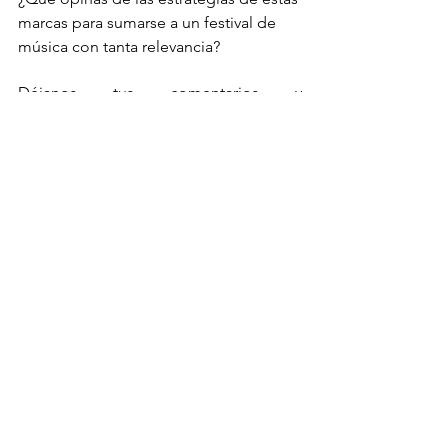
marcas para sumarse a un festival de 
música con tanta relevancia?
Déjanos tus comentarios y 
compártenos tu acción favorita. 
David Otamendi
Productor 
Ver todo
Entradas recientes