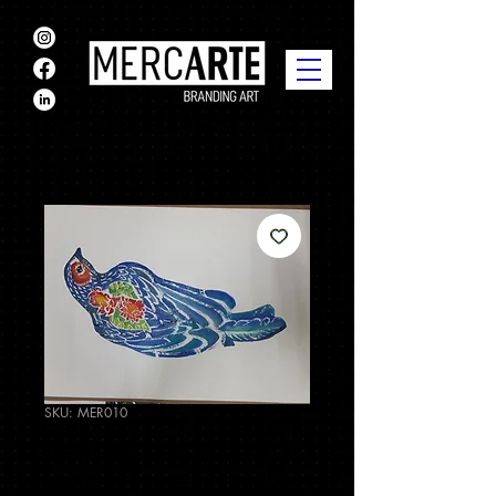
SKU: MER010
Pintura "Pájaro
azul" - María