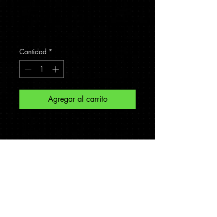
Canfield
Precio
$5,800.00
Cantidad
*
Agregar al carrito
Xilografia impresa al Oleo 80 x 45 
cm.
Webinar Mercarte; Escuchar a la Generación
Z