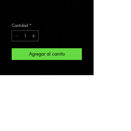
niña…"
Precio
$4,350.00
Cantidad
*
Agregar al carrito
Inyección en tinta sobre acrílico
Webinar Mercarte; Escuchar a la Generación
Z