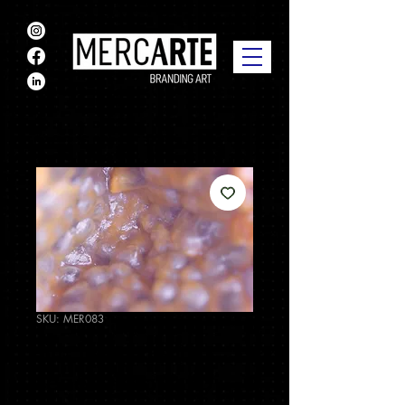
SKU: MER083
Sin título de la
serie "Para la lo