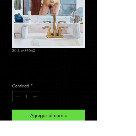
SKU: MER060
A.D-
Precio
$12,500.00
Cantidad
*
Agregar al carrito
Gouache sobre papel