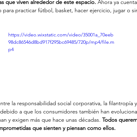
nas que viven alrededor de este espacio.
 Ahora ya cuenta
o para practicar fútbol, basket, hacer ejercicio, jugar o 
https://video.wixstatic.com/video/35001a_70eeb
98dc86546d8bd917f295bc69485/720p/mp4/file.m
p4
entre la responsabilidad social corporativa, la filantropía 
 debido a que los consumidores también han evoluciona
man y exigen más que hace unas décadas. 
Todos querem
mprometidas que sienten y piensan como ellos. 