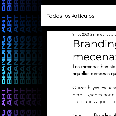
Todos los Artículos
9 nov 2021
2 min de lectur
Branding
mecena
Los mecenas han sido 
aquellas personas que
Quizás hayas escucha
pero... ¿Sabes por q
preocupes aquí te c
Gracias al 
Branding A