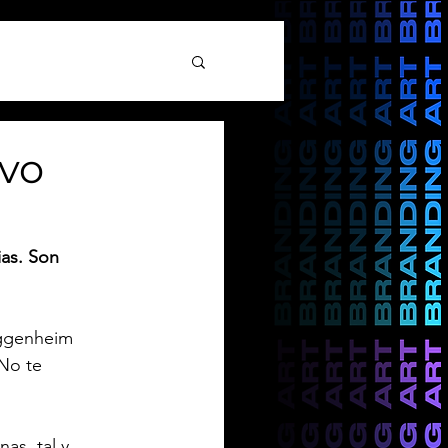
evo
ias. Son 
uggenheim 
No te 
as, tal y 