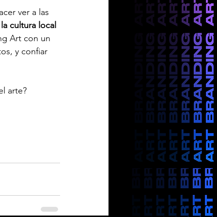
er ver a las 
la cultura local 
ng Art con un 
os, y confiar 
l arte? 