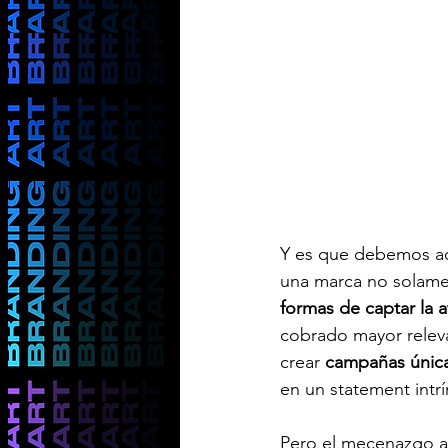
Y es que debemos ace
una marca no solamen
formas de captar la 
cobrado mayor releva
crear 
campañas únicas
en un statement intr
Pero el mecenazgo ac