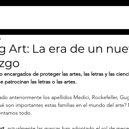
a
 Art: La era de un nu
zgo
encargados de proteger las artes, las letras y las cienc
 patrocinan las letras o las artes.
do anteriormente los apellidos Medici, Rockefeller, G
ué son importantes estas familias en el mundo del arte? 
ontamos todo. 
rt
, actualmente las marcas han adoptado el rol de mecen