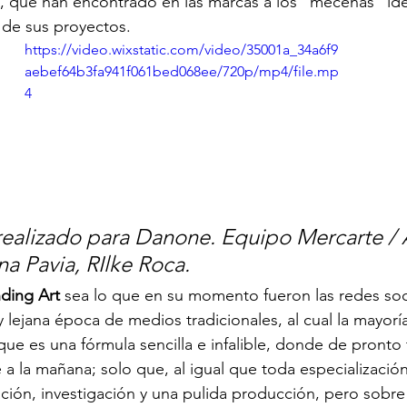
, que han encontrado en las marcas a los “mecenas” idea
n de sus proyectos.
https://video.wixstatic.com/video/35001a_34a6f9
aebef64b3fa941f061bed068ee/720p/mp4/file.mp
4
realizado para Danone. Equipo Mercarte / Ar
na Pavia, RIlke Roca. 
ding Art
 sea lo que en su momento fueron las redes soci
 lejana época de medios tradicionales, al cual la mayorí
ue es una fórmula sencilla e infalible, donde de pronto
a la mañana; solo que, al igual que toda especialización,
ación, investigación y una pulida producción, pero sobre