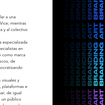
ar a una 
Vice; mientras 
 y al colectivo 
a especializada 
cialistas en 
do como marca 
scos, de 
mocratizando 
visuales y 
 plataformas e 
ar; de igual 
 un público 