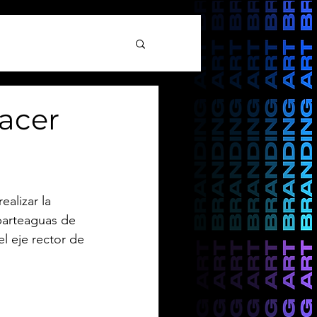
hacer
ealizar la 
 parteaguas de 
 eje rector de 