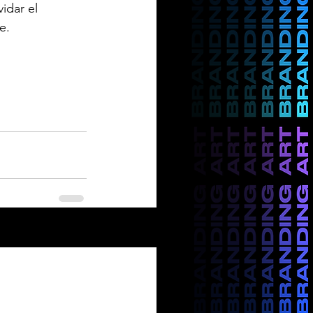
idar el 
e.
Ver todo