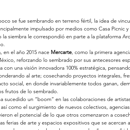
co se fue sembrando en terreno fértil, la idea de vincul
rincipalmente impulsado por medios como Casa Picnic y 
 la siembra le correspondió en parte a la plataforma Arca
go.
, en el año 2015 nace 
Mercarte
, como la primera agenci
éxico, reforzando lo sembrado por sus antecesores espe
ora con una visión innovadora 100% estratégica, pensan
nderando al arte; cosechando proyectos integrales, fre
acto social, en donde invariablemente todos ganan, de
los frutos de lo sembrado.
ha sucedido un “boom” en las colaboraciones de artistas 
así como el surgimiento de nuevos colectivos, agencias,
 vieron el potencial de lo que otros comenzaron a cosech
s ferias de arte y espacios expositivos que se acercan a