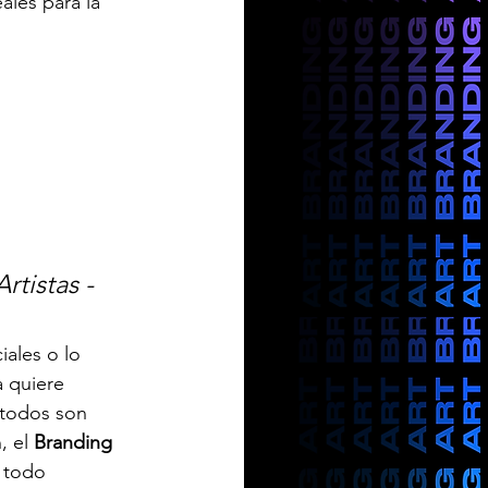
les para la 
tistas - 
ales o lo 
a quiere 
 todos son 
 el 
Branding 
 todo 