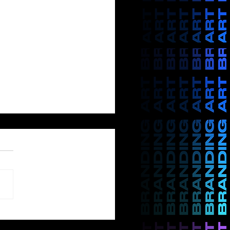
aciones de la semana
artsy de la CDMX